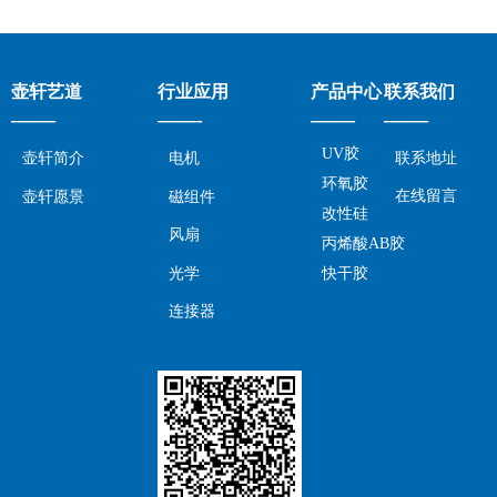
壶轩艺道
行业应用
产品中心
联系我们
——
——
——
——
UV胶
壶轩简介
电机
联系地址
环氧胶
在线留言
壶轩愿景
磁组件
改性硅
风扇
丙烯酸AB胶
光学
快干胶
连接器