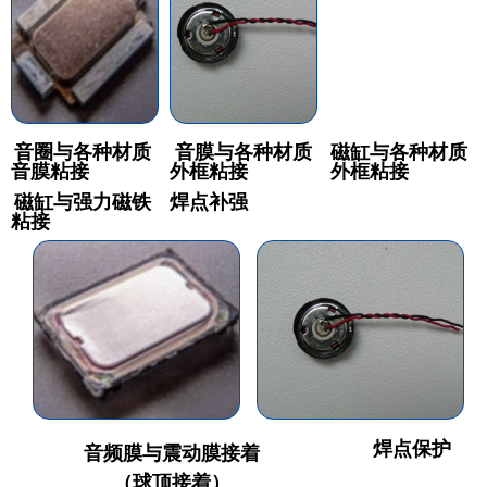
音圈与各种材质
音膜与各种材质
磁缸与各种材质
音膜粘接
外框粘接
外框粘接
磁缸与强力磁铁
焊点补强
粘接
焊点保护
音频膜与震动膜接着
（球顶接着）