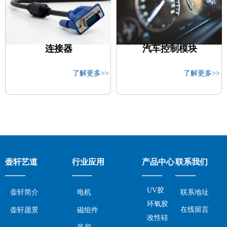
连接器
连接器
汽车控制模块
汽车控制模块
了解更多>>
了解更多>>
了解更多>>
了解更多>>
壶轩艺道
行业应用
产品中心
联系我们
——
——
——
——
UV胶
壶轩简介
电机
联系地址
环氧胶
在线留言
壶轩愿景
磁组件
改性硅